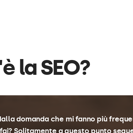
è la SEO?
dalla domanda che mi fanno più frequ
fai? Solitamente a questo punto segu