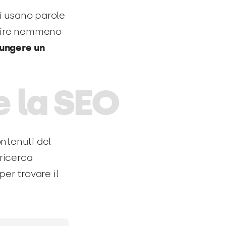
 Si usano parole
epire nemmeno
iungere un
e la SEO
ontenuti del
 ricerca
per trovare il