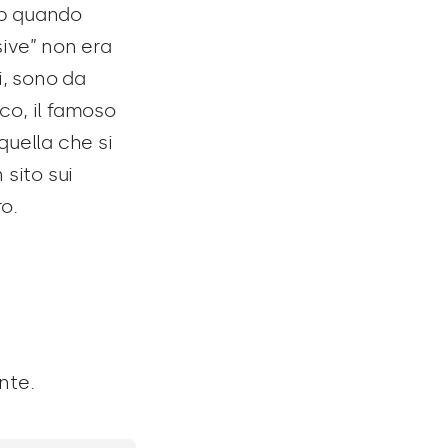
eb quando
ive” non era
i, sono da
co, il famoso
quella che si
 sito sui
ro.
nte.