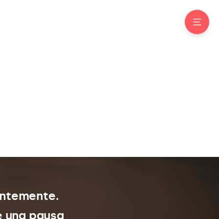
entemente.
e una pausa