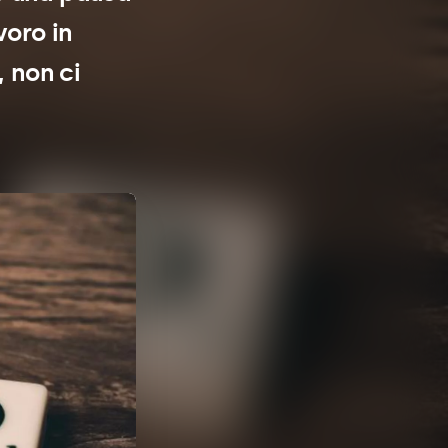
voro in
 non ci