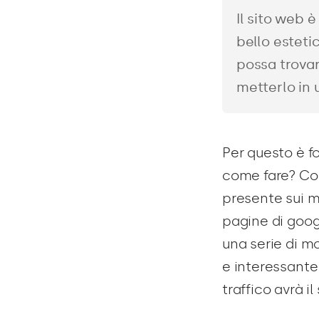
Il sito web è
bello esteti
possa trova
metterlo in u
Per questo è f
come fare? Con
presente sui m
pagine di goog
una serie di mo
e interessante 
traffico avrà il 