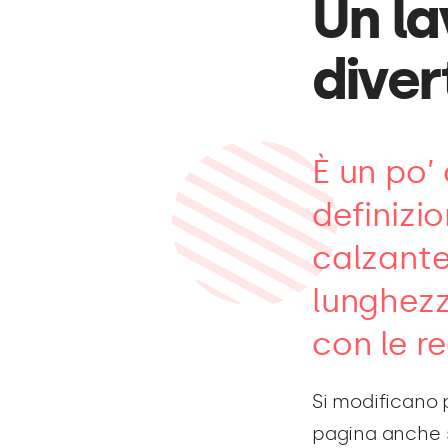
Un la
dive
È un po’
definizi
calzante
lunghezz
con le re
Si modificano p
pagina anche se