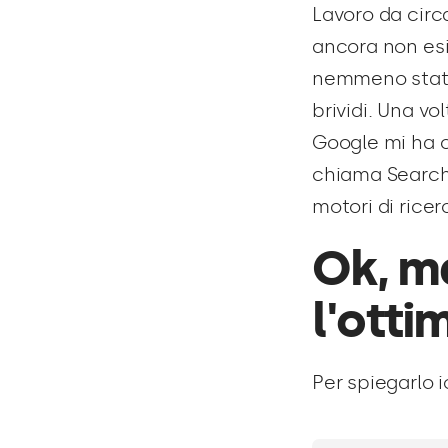
Lavoro da circ
ancora non esi
nemmeno stato 
brividi. Una vo
Google mi ha c
chiama Search 
motori di ricer
Ok, m
l'otti
Per spiegarlo 