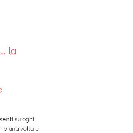
… la
e
senti su ogni
eno una volta e