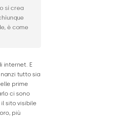
lo si crea
 chiunque
de, è come
 internet. E
nanzi tutto sia
nelle prime
rlo ci sono
 sito visibile
oro, più