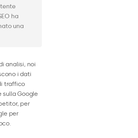
rtente
 SEO ha
onato una
 analisi, noi
scono i dati
i traffico
e sulla Google
etitor, per
gle per
oco.