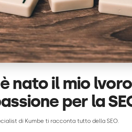
 nato il mio lvoro
assione per la SE
cialist di Kumbe ti racconta tutto della SEO.