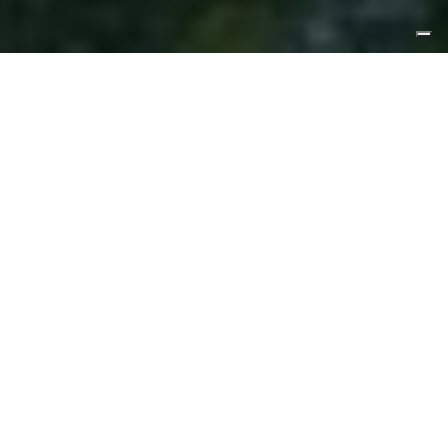
www.wildlifeadventures.it
Naturalmente... innovativo
Nel cuore del Parco Nazionale d’Abruzzo,
Lazio e Molise, wildlifeadventures.it si
presenta come un portale innovativo
che unisce il fascino dell’esplorazione
naturalistica alle potenzialità del
digitale.
Un progetto che dimostra come la tecnologia, se