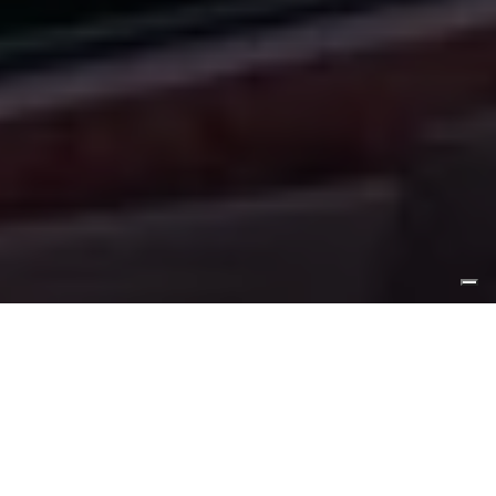
www.visitverona.it/it
Un progetto digital
che
unisce tecnologia ed
emozione